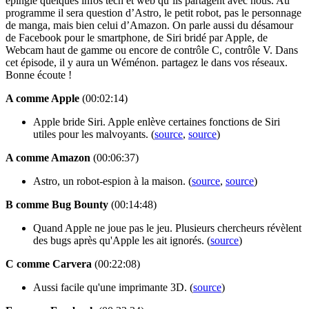
épinglé quelques infos tech et web qu’ils partagent avec nous. Au
programme il sera question d’Astro, le petit robot, pas le personnage
de manga, mais bien celui d’Amazon. On parle aussi du désamour
de Facebook pour le smartphone, de Siri bridé par Apple, de
Webcam haut de gamme ou encore de contrôle C, contrôle V. Dans
cet épisode, il y aura un Wéménon. partagez le dans vos réseaux.
Bonne écoute !
A comme Apple
(00:02:14)
Apple bride Siri. Apple enlève certaines fonctions de Siri
utiles pour les malvoyants. (
source
,
source
)
A comme Amazon
(00:06:37)
Astro, un robot-espion à la maison. (
source
,
source
)
B comme Bug Bounty
(00:14:48)
Quand Apple ne joue pas le jeu. Plusieurs chercheurs révèlent
des bugs après qu'Apple les ait ignorés. (
source
)
C comme Carvera
(00:22:08)
Aussi facile qu'une imprimante 3D. (
source
)