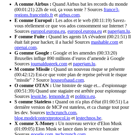
A comme Airbus :
Quand Airbus bat les records du monde
(00:01:21) 22h de vol, ça vous tente ? Sources
france3-
regions.franceinfo.fr
et
airbus.com
.
E comme Europol :
Les ados et le web (00:11:19) Savez-
vous réellement ce que vos ados consomment sur Internet ?
Sources
europol.europa.eu
,
europol.europa.eu
et
paperjam.lu
.
F comme Fuite :
Quand les agents IA s'évadent (00:21:51) Il
était fait pour hacker, il a hacké Sources
mashable.com
et
openai.com
.
G comme Google :
Google et les amendes (00:33:20)
Bruxelles inflige 890 millions d’euros d’amende à Google
Sources
journaldugeek.com
et
paperjam.lu
.
M comme Missile :
Quand un nouveau risque se présente
(00:42:12) Est-ce que votre plan de reprise prévoit le risque
"missile" ? Source
houseofsaud.com
.
O comme OTAN :
Une histoire de stage et... d'espionnage
(00:51:39) Quand une stagiaire est arrêtée pour espionnage
Sources
lesoir.be
,
lemonde.fr
et
politico.eu
.
S comme Stateless :
Quand on n'a plus d'état (01:00:51) La
dernière version de MCP est stateless, et ca change tout pour
les dev. Sources
techcrunch.com
,
blog.modelcontextprotocol.io
et
lestechnos.be
.
X comme X-Money :
Un nouveau service d'Elon Musk
(01:09:05) Elon Musk se lance dans le service bancaire
Sources
google.com
,
techcrunch.com
.