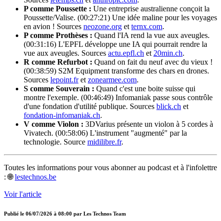
P comme Poussette :
Une entreprise australienne conçoit la
Poussette/Valise. (00:27:21) Une idée maline pour les voyages
en avion ! Sources
neozone.org
et
ternx.com
.
P comme Prothèses :
Quand l'IA rend la vue aux aveugles.
(00:31:16) L'EPFL développe une IA qui pourrait rendre la
vue aux aveugles. Sources
actu.epfl.ch
et
20min.ch
.
R comme Refurbot :
Quand on fait du neuf avec du vieux !
(00:38:59) S2M Equipment transforme des chars en drones.
Sources
lepoint.fr
et
zonearmee.com
.
S comme Souverain :
Quand c'est une boite suisse qui
montre l'exemple. (00:46:49) Infomaniak passe sous contrôle
d'une fondation d'utilité publique. Sources
blick.ch
et
fondation-infomaniak.ch
.
V comme Violon :
3DVarius présente un violon à 5 cordes à
Vivatech. (00:58:06) L'instrument "augmenté" par la
technologie. Source
midilibre.fr
.
Toutes les informations pour vous abonner au podcast et à l'infolettre
: 🌐
lestechnos.be
Voir l'article
Publié le
06/07/2026 à 08:00
par
Les Technos Team