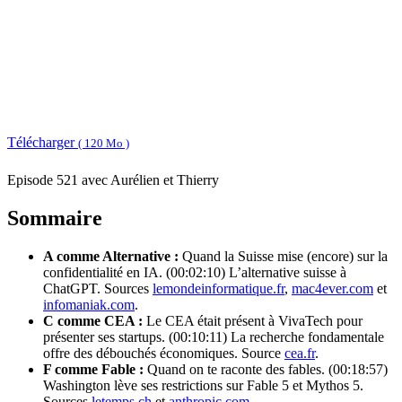
Télécharger
( 120 Mo )
Episode 521 avec Aurélien et Thierry
Sommaire
A comme Alternative :
Quand la Suisse mise (encore) sur la
confidentialité en IA. (00:02:10) L’alternative suisse à
ChatGPT. Sources
lemondeinformatique.fr
,
mac4ever.com
et
infomaniak.com
.
C comme CEA :
Le CEA était présent à VivaTech pour
présenter ses startups. (00:10:11) La recherche fondamentale
offre des débouchés économiques. Source
cea.fr
.
F comme Fable :
Quand on te raconte des fables. (00:18:57)
Washington lève ses restrictions sur Fable 5 et Mythos 5.
Sources
letemps.ch
et
anthropic.com
.