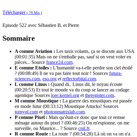
Télécharger
( 76 Mo )
Episode 522 avec Sébastien B. et Pierre
Sommaire
A comme Aviation :
Les taxis volants, ça se discute aux USA
(00:01:35) Mais on ne s'emballe pas, sauf si on veut voler en
pièces... Source
france24.com
.
E comme Etoiles :
L'humanité va-t-elle perdre son ciel étoilé
? (00:08:49) Il ne va pas faire tout noir ! Sources
futura-
sciences.com
,
eso.org
et
reflectorbital.com
.
L comme Linus :
Quand di.. Linus dit, le noyau écoute
(00:20:53) Et tout le monde va du coup se lancer au codage
agentique Sources
lore.kernel.org
et
theregister.com
.
M comme Moustique :
La guerre des moustiques est passée
en mode futur (00:33:12) Moustique Attacks! Sources
tornyol.com
et
photonmatrixlab.com
.
P comme Pixel :
Mais qu'était-ce donc que tout ce remue
ménage autour du pixel ? (00:46:25) On m'espionne, on me
surveille, ou Maurice... ? Source
cnil.fr
.
R comme Route :
La route ? (00:54:28) Là où on va on n'a