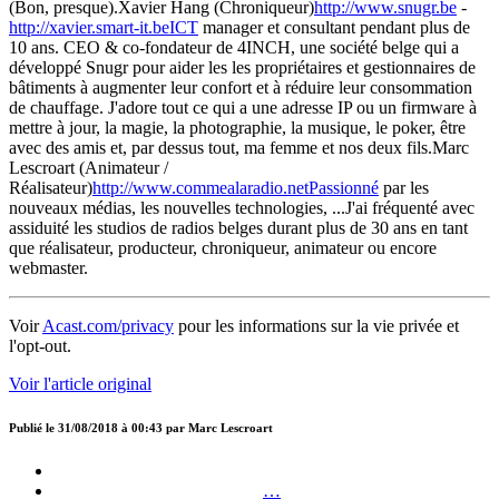
(Bon, presque).Xavier Hang (Chroniqueur)
http://www.snugr.be
-
http://xavier.smart-it.beICT
manager et consultant pendant plus de
10 ans. CEO & co-fondateur de 4INCH, une société belge qui a
développé Snugr pour aider les les propriétaires et gestionnaires de
bâtiments à augmenter leur confort et à réduire leur consommation
de chauffage. J'adore tout ce qui a une adresse IP ou un firmware à
mettre à jour, la magie, la photographie, la musique, le poker, être
avec des amis et, par dessus tout, ma femme et nos deux fils.Marc
Lescroart (Animateur /
Réalisateur)
http://www.commealaradio.netPassionné
par les
nouveaux médias, les nouvelles technologies, ...J'ai fréquenté avec
assiduité les studios de radios belges durant plus de 30 ans en tant
que réalisateur, producteur, chroniqueur, animateur ou encore
webmaster.
Voir
Acast.com/privacy
pour les informations sur la vie privée et
l'opt-out.
Voir l'article original
Publié le
31/08/2018 à 00:43
par
Marc Lescroart
…