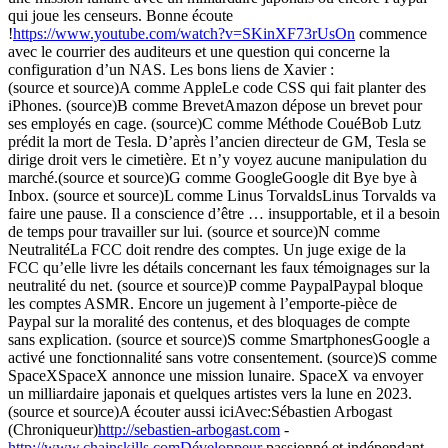
qui joue les censeurs. Bonne écoute
!
https://www.youtube.com/watch?v=SKinXF73rUsOn
commence
avec le courrier des auditeurs et une question qui concerne la
configuration d’un NAS. Les bons liens de Xavier :
(source et source)A comme AppleLe code CSS qui fait planter des
iPhones. (source)B comme BrevetAmazon dépose un brevet pour
ses employés en cage. (source)C comme Méthode CouéBob Lutz
prédit la mort de Tesla. D’après l’ancien directeur de GM, Tesla se
dirige droit vers le cimetière. Et n’y voyez aucune manipulation du
marché.(source et source)G comme GoogleGoogle dit Bye bye à
Inbox. (source et source)L comme Linus TorvaldsLinus Torvalds va
faire une pause. Il a conscience d’être … insupportable, et il a besoin
de temps pour travailler sur lui. (source et source)N comme
NeutralitéLa FCC doit rendre des comptes. Un juge exige de la
FCC qu’elle livre les détails concernant les faux témoignages sur la
neutralité du net. (source et source)P comme PaypalPaypal bloque
les comptes ASMR. Encore un jugement à l’emporte-pièce de
Paypal sur la moralité des contenus, et des bloquages de compte
sans explication. (source et source)S comme SmartphonesGoogle a
activé une fonctionnalité sans votre consentement. (source)S comme
SpaceXSpaceX annonce une mission lunaire. SpaceX va envoyer
un milliardaire japonais et quelques artistes vers la lune en 2023.
(source et source)A écouter aussi iciAvec:Sébastien Arbogast
(Chroniqueur)
http://sebastien-arbogast.com
-
http://www.chainskills.comDéveloppeur
passionné et indépendant,