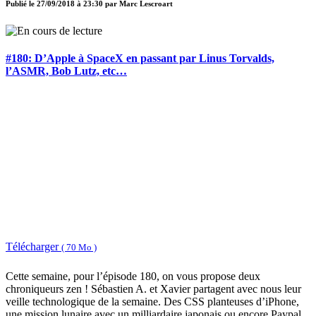
Publié le
27/09/2018 à 23:30
par
Marc Lescroart
#180: D’Apple à SpaceX en passant par Linus Torvalds,
l’ASMR, Bob Lutz, etc…
Télécharger
( 70 Mo )
Cette semaine, pour l’épisode 180, on vous propose deux
chroniqueurs zen ! Sébastien A. et Xavier partagent avec nous leur
veille technologique de la semaine. Des CSS planteuses d’iPhone,
une mission lunaire avec un milliardaire japonais ou encore Paypal