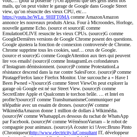
vous,… (pour la postérité ?) On apprend que des gens lisent nos
mails, qu’on peut visiter le garage de Google dans Google Street
view, qu’on résuscite des vieux CPU, etc…
https://youtu.be/WLu_9HIFT0MA
comme AmazonAmazon
annonce les nouveaux produits Alexa. Four à Microondes, Horloge,
nouvelle gamme Echo. (source et source)E comme
EmulationOLIVE resuscite les vieux CPUs. (source)G comme
GoogleDernières versions de Google Chrome posent des questions.
Google ajustera la fonction de connexion controversée de Chrome.
Chrome supprime tous les cookies, sauf… ceux de Google.
(source et source)G comme GoogleAttention aux tiers qui peuvent
lire vos emails! (source)I comme InstagramLes cofondateurs
d’Instagram démissionnent. (source)P comme ProtestationLa
résistance descend dans la rue contre SalesForce. (source)P comme
PiratageFirefox lance Firefox Monitor. Une surcouche a « Have I
Been Pwned »?(source)S comme Street ViewOn peut explorer la
garage où Google est né sur Street View. (source)S comme
SecretEntre Apple et Qualcomm le torchon brûle. … et Intel en
profite?(source)T comme TranshumanismeCommuniquer par
télépathie avec un essaim de drones. (source)W comme
WikimédiaAmazon donne 1 million de dollars à Wikimédia.
(source)W comme WhatsappLes dessous du rachat de WhatsApp
par Facebook. (source)W comme WéménonVarram – le robot de
compagnie pour animaux. (source)A écouter ici !Avec:Bruno Pinto
(Chroniqueur)
http://www.electricity.luConsultant
IT, développeur