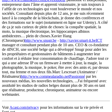
entrepreneur dans l’âme et apprenti visionnaire, je suis toujours à
l’affût de ces technologies qui vont bouleverser le monde et nos
sociétés. Consultant depuis plus de 12 ans, je me suis récemment
lancé à la conquête de la blockchain, je donne des conférences et
des formations sur le sujet (notamment en ligne sur Udemy). A côté
de ça je suis curieux de plein de choses: la conquête spatiale, la
moto, la musique électronique, les hippocampes albinos
ambidextres… plein de choses.Xavier Hang
(Chroniqueur)
http://www.snugr.be
-
http://xavier.smart-it.beICT
manager et consultant pendant plus de 10 ans. CEO & co-fondateur
de 4INCH, une société belge qui a développé Snugr pour aider les
les propriétaires et gestionnaires de bâtiments à augmenter leur
confort et à réduire leur consommation de chauffage. J'adore tout ce
qui a une adresse IP ou un firmware à mettre à jour, la magie, la
photographie, la musique, le poker, être avec des amis et, par dessus
tout, ma femme et nos deux fils.Marc Lescroart (Animateur /
Réalisateur)
http://www.commealaradio.netPassionné
par les
nouveaux médias, les nouvelles technologies, ...J'ai fréquenté avec
assiduité les studios de radios belges durant plus de 30 ans en tant
que réalisateur, producteur, chroniqueur, animateur ou encore
webmaster.
Voir
Acast.com/privacy
pour les informations sur la vie privée et
l'opt-out.