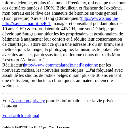
informaticien.be, et plus récemment Freedelity, qui occupe mes jours
ces dernières années à 150%. Bidouilleur, et flasheur de l'extrême,
mon bureau est le rêve des amateurs de bitonios en tous genres!
(Bon, presque).Xavier Hang (Chroniqueur)
http://www.snugr.be
-
http://xavier.smart-it.beICT
manager et consultant pendant plus de
10 ans. CEO & co-fondateur de 4INCH, une société belge qui a
développé Snugr pour aider les les propriétaires et gestionnaires de
bâtiments à augmenter leur confort et à réduire leur consommation
de chauffage. J'adore tout ce qui a une adresse IP ou un firmware à
mettre à jour, la magie, la photographie, la musique, le poker, être
avec des amis et, par dessus tout, ma femme et nos deux fils.Marc
Lescroart (Animateur /
Réalisateur)
http://www.commealaradio.netPassionné
par les
nouveaux médias, les nouvelles technologies, ...J'ai fréquenté avec
assiduité les studios de radios belges durant plus de 30 ans en tant
que réalisateur, producteur, chroniqueur, animateur ou encore
webmaster.
Voir
Acast.com/privacy
pour les informations sur la vie privée et
l'opt-out.
Voir l'article original
Publié le
07/09/2018 à 00:27
par
Marc Lescroart