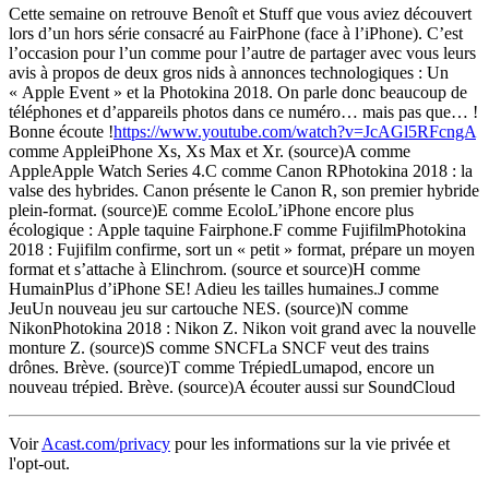
Cette semaine on retrouve Benoît et Stuff que vous aviez découvert
lors d’un hors série consacré au FairPhone (face à l’iPhone). C’est
l’occasion pour l’un comme pour l’autre de partager avec vous leurs
avis à propos de deux gros nids à annonces technologiques : Un
« Apple Event » et la Photokina 2018. On parle donc beaucoup de
téléphones et d’appareils photos dans ce numéro… mais pas que… !
Bonne écoute !
https://www.youtube.com/watch?v=JcAGl5RFcngA
comme AppleiPhone Xs, Xs Max et Xr. (source)A comme
AppleApple Watch Series 4.C comme Canon RPhotokina 2018 : la
valse des hybrides. Canon présente le Canon R, son premier hybride
plein-format. (source)E comme EcoloL’iPhone encore plus
écologique : Apple taquine Fairphone.F comme FujifilmPhotokina
2018 : Fujifilm confirme, sort un « petit » format, prépare un moyen
format et s’attache à Elinchrom. (source et source)H comme
HumainPlus d’iPhone SE! Adieu les tailles humaines.J comme
JeuUn nouveau jeu sur cartouche NES. (source)N comme
NikonPhotokina 2018 : Nikon Z. Nikon voit grand avec la nouvelle
monture Z. (source)S comme SNCFLa SNCF veut des trains
drônes. Brève. (source)T comme TrépiedLumapod, encore un
nouveau trépied. Brève. (source)A écouter aussi sur SoundCloud
Voir
Acast.com/privacy
pour les informations sur la vie privée et
l'opt-out.