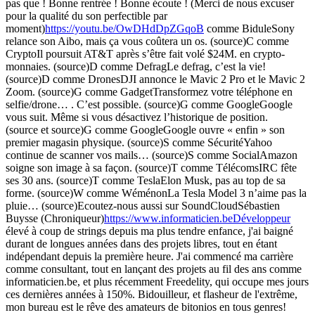
pas que ! Bonne rentrée ! Bonne écoute ! (Merci de nous excuser
pour la qualité du son perfectible par
moment)
https://youtu.be/OwDHdDpZGqoB
comme BiduleSony
relance son Aibo, mais ça vous coûtera un os. (source)C comme
CryptoIl poursuit AT&T après s’être fait volé $24M. en crypto-
monnaies. (source)D comme DefragLe defrag, c’est la vie!
(source)D comme DronesDJI annonce le Mavic 2 Pro et le Mavic 2
Zoom. (source)G comme GadgetTransformez votre téléphone en
selfie/drone… . C’est possible. (source)G comme GoogleGoogle
vous suit. Même si vous désactivez l’historique de position.
(source et source)G comme GoogleGoogle ouvre « enfin » son
premier magasin physique. (source)S comme SécuritéYahoo
continue de scanner vos mails… (source)S comme SocialAmazon
soigne son image à sa façon. (source)T comme TélécomsIRC fête
ses 30 ans. (source)T comme TeslaElon Musk, pas au top de sa
forme. (source)W comme WéménonLa Tesla Model 3 n’aime pas la
pluie… (source)Ecoutez-nous aussi sur SoundCloudSébastien
Buysse (Chroniqueur)
https://www.informaticien.beDéveloppeur
élevé à coup de strings depuis ma plus tendre enfance, j'ai baigné
durant de longues années dans des projets libres, tout en étant
indépendant depuis la première heure. J'ai commencé ma carrière
comme consultant, tout en lançant des projets au fil des ans comme
informaticien.be, et plus récemment Freedelity, qui occupe mes jours
ces dernières années à 150%. Bidouilleur, et flasheur de l'extrême,
mon bureau est le rêve des amateurs de bitonios en tous genres!