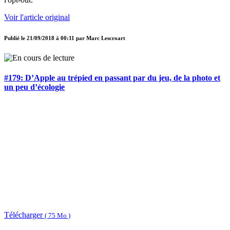
Voir l'article original
Publié le
21/09/2018 à 00:11
par
Marc Lescroart
#179: D’Apple au trépied en passant par du jeu, de la photo et
un peu d’écologie
Télécharger
( 75 Mo )