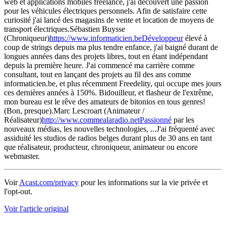
web et applications mobiles freelance, j'ai découvert une passion
pour les véhicules électriques personnels. Afin de satisfaire cette
curiosité j'ai lancé des magasins de vente et location de moyens de
transport électriques.Sébastien Buysse
(Chroniqueur)
https://www.informaticien.beDéveloppeur
élevé à
coup de strings depuis ma plus tendre enfance, j'ai baigné durant de
longues années dans des projets libres, tout en étant indépendant
depuis la première heure. J'ai commencé ma carrière comme
consultant, tout en lançant des projets au fil des ans comme
informaticien.be, et plus récemment Freedelity, qui occupe mes jours
ces dernières années à 150%. Bidouilleur, et flasheur de l'extrême,
mon bureau est le rêve des amateurs de bitonios en tous genres!
(Bon, presque).Marc Lescroart (Animateur /
Réalisateur)
http://www.commealaradio.netPassionné
par les
nouveaux médias, les nouvelles technologies, ...J'ai fréquenté avec
assiduité les studios de radios belges durant plus de 30 ans en tant
que réalisateur, producteur, chroniqueur, animateur ou encore
webmaster.
Voir
Acast.com/privacy
pour les informations sur la vie privée et
l'opt-out.
Voir l'article original