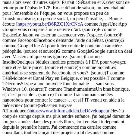
mais alors avec d’autres sujets. Parfait ! Sébastien et Xavier sont de
retour pour l’épisode 178. En ce début de saison, un peu chahuté
pour l’ensemble de l’équipe, on vous propose un peu de
Transhumanisme, un peu de social, un peu d’insolite,… Bonne
écoute !
https://youtu.be/B6RZC1XrCNcA
comme AppsUne App
Google vous compare à une oeuvre d’art. (source)E comme
EspaceLe Japon va tester un ascenceur vers l’espace. (source)F
comme FacebookFacebook demande l’aide du Sénat. (source)G
comme GoogleUne AI pour lutter contre le contenu à caractère
pédophile. (source et source)G comme GoogleGoogle aurait un deal
avec Mastercard que vous ignorez. (source)I comme
InsoliteQuelques bidules insolites présentés à l’IFA pour voyager,
cuire et se faire pucer. (source et source)S comme SocialLes
américains se séparent de Facebook, et vous? (source)T comme
TéléMolotov et Canal Play en Belgique, c’est possible.T comme
TélécomsSkype a une nouvelle fonctionnalité. …sauf sous
Windows 10. (source)T comme TranshumanismeUn bras bionique,
si, c’est possible! . (source)T comme TranshumanismeDes
nanorobots pour contrer le cancer … et si l’IT venait en aide à la
médecine? (source)Sébastien Buysse
(Chroniqueur)
https://www.informaticien.beDéveloppeur
élevé à
coup de strings depuis ma plus tendre enfance, j'ai baigné durant de
longues années dans des projets libres, tout en étant indépendant
depuis la première heure. J'ai commencé ma carrière comme
consultant, tout en lançant des projets au fil des ans comme