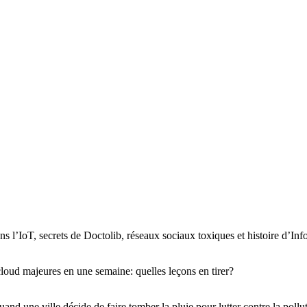
s l’IoT, secrets de Doctolib, réseaux sociaux toxiques et histoire d’Inf
loud majeures en une semaine: quelles leçons en tirer?
and une ville décide de faire tomber la pluie pour lutter contre la pollu