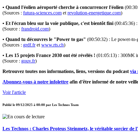
• Quand l'éolien aéroporté cherche à concurrencer l'éolien
(00:30:
(Sources :
futura-sciences.com
et
revolution-energetique.com
)
• Et l'écran bleu sur la voie publique, c'est bientôt fini
(00:45:36) :
(Source :
frandroid.com
)
• Quand tu découvres le "Power to gas"
(00:50:32) : Le power-to-g
(Sources :
grdf.fr
et
www.rts.ch
)
• Les 15 projets France 2030 ont été révélés !
(01:05:13) : 300M€ in
(Source :
gouv.fr
)
Retrouvez toutes nos informations, liens, versions du podcast
via 
Abonnez-vous à notre infolettre
afin d'être informé de notre veill
Voir l'article
Publié le
09/12/2025 à 08:00
par
Les Technos Team
Les Technos : Charles Proteus Steinmetz, le véritable sorcier de l'é