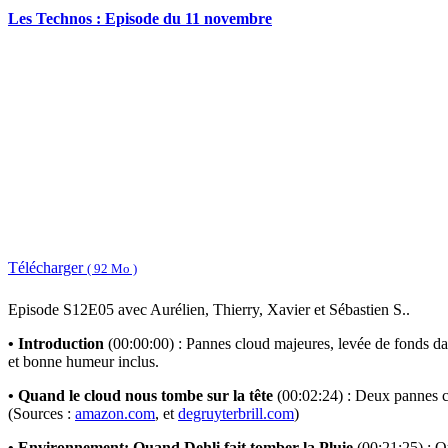
Les Technos : Episode du 11 novembre
Télécharger
( 92 Mo )
Episode S12E05 avec Aurélien, Thierry, Xavier et Sébastien S..
• Introduction
(00:00:00) : Pannes cloud majeures, levée de fonds dan
et bonne humeur inclus.
• Quand le cloud nous tombe sur la tête
(00:02:24) : Deux pannes c
(Sources :
amazon.com
,
et
degruyterbrill.com
)
• Environnement: Quand Dehli fait tomber la Pluie
(00:21:25) : Qu