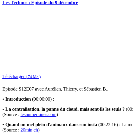
Les Technos : Episode du 9 décembre
Télécharger
( 74 Mo )
Episode S12E07 avec Aurélien, Thierry, et Sébastien B..
• Introduction
(00:00:00) :
• La centralisation, la panne du cloud, mais sont-ils les seuls ?
(00
(Source :
lesnumeriques.com
)
• Quand on met plein d'animaux dans son insta
(00:22:16) : La mo
(Source :
20min.ch
)