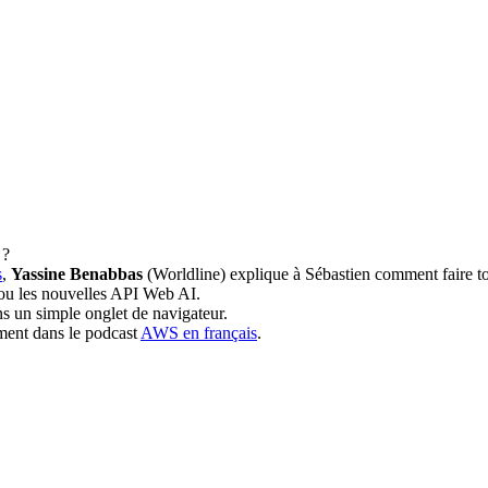
 ?
s
,
Yassine Benabbas
(Worldline) explique à Sébastien comment faire tou
ou les nouvelles API Web AI.
s un simple onglet de navigateur.
ment dans le podcast
AWS en français
.