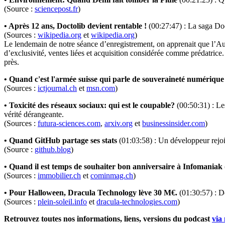
(Source :
sciencepost.fr
)
• Après 12 ans, Doctolib devient rentable !
(00:27:47) : La saga Doc
(Sources :
wikipedia.org
et
wikipedia.org
)
Le lendemain de notre séance d’enregistrement, on apprenait que l’Aut
d’exclusivité, ventes liées et acquisition considérée comme prédatrice. 
près.
• Quand c'est l'armée suisse qui parle de souveraineté numériqu
(Sources :
ictjournal.ch
et
msn.com
)
• Toxicité des réseaux sociaux: qui est le coupable?
(00:50:31) : Le
vérité dérangeante.
(Sources :
futura-sciences.com
,
arxiv.org
et
businessinsider.com
)
• Quand GitHub partage ses stats
(01:03:58) : Un développeur rej
(Source :
github.blog
)
• Quand il est temps de souhaiter bon anniversaire à Infomaniak
(Sources :
immobilier.ch
et
cominmag.ch
)
• Pour Halloween, Dracula Technology lève 30 M€.
(01:30:57) : D
(Sources :
plein-soleil.info
et
dracula-technologies.com
)
Retrouvez toutes nos informations, liens, versions du podcast
via 