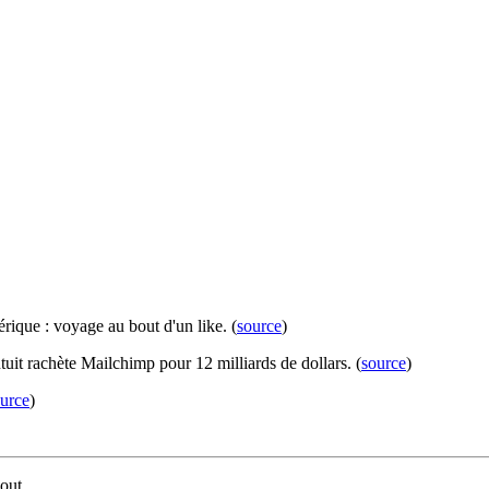
rique : voyage au bout d'un like. (
source
)
tuit rachète Mailchimp pour 12 milliards de dollars. (
source
)
urce
)
-out.