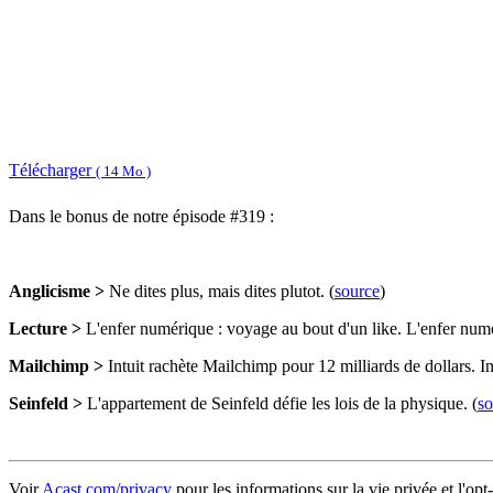
Télécharger
( 14 Mo )
Dans le bonus de notre épisode #319 :
Anglicisme >
Ne dites plus, mais dites plutot. (
source
)
Lecture >
L'enfer numérique : voyage au bout d'un like. L'enfer numé
Mailchimp >
Intuit rachète Mailchimp pour 12 milliards de dollars. In
Seinfeld >
L'appartement de Seinfeld défie les lois de la physique. (
so
Voir
Acast.com/privacy
pour les informations sur la vie privée et l'opt