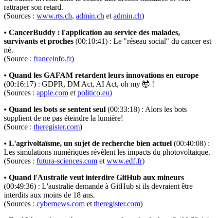
rattraper son retard.
(Sources :
www.rts.ch
,
admin.ch
et
admin.ch
)
• CancerBuddy : l'application au service des malades,
survivants et proches
(00:10:41) : Le "réseau social" du cancer est
né.
(Source :
franceinfo.fr
)
• Quand les GAFAM retardent leurs innovations en europe
(00:16:17) : GDPR, DM Act, AI Act, oh my 🤯 !
(Sources :
apple.com
et
politico.eu
)
• Quand les bots se sentent seul
(00:33:18) : Alors les bots
supplient de ne pas éteindre la lumière!
(Source :
theregister.com
)
• L'agrivoltaïsme, un sujet de recherche bien actuel
(00:40:08) :
Les simulations numériques révèlent les impacts du photovoltaique.
(Sources :
futura-sciences.com
et
www.edf.fr
)
• Quand l'Australie veut interdire GitHub aux mineurs
(00:49:36) : L'australie demande à GitHub si ils devraient être
interdits aux moins de 18 ans.
(Sources :
cybernews.com
et
theregister.com
)