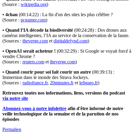
(Source :
wikipedia.org
)
• 4chan
(00:14:22) : La fin d'un des sites les plus célèbre ?
(Source :
pcgamer.com
)
• Quand l’IA décode la biodiversité
(00:24:28) : Des drones aux
caméras intelligentes, l’IA au service de la conservation de la faune.
(Sources :
theverge.com
et
digitaldefynd.com
)
• OpenAI serait acheteur !
(00:32:29) : Si Google se voyait forcé à
vendre Chrome ?
(Sources :
reuters.com
et
theverge.com
)
• Quand courir pour soi fait courir un autre
(00:39:13) :
Immersion dans le monde des Strava Jockeys.
(Sources :
radiofrance.fr
,
20minutes.fr
et
lefigaro.fr
)
Retrouvez toutes nos informations, liens, versions du podcast
via notre site
Abonnez-vous à notre infolettre
afin d'être informé de notre
veille technologique de la semaine et de la parution de nos
épisodes
Permalien