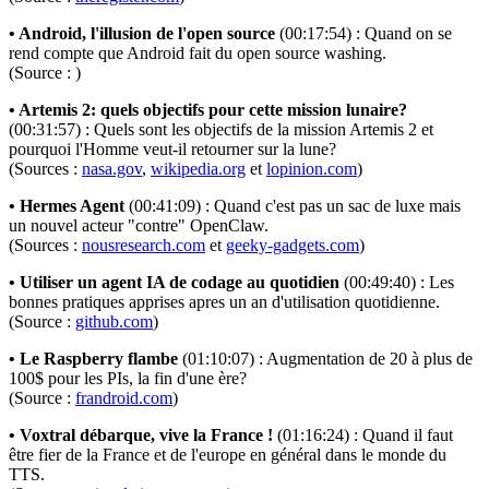
• Android, l'illusion de l'open source
(00:17:54) : Quand on se
rend compte que Android fait du open source washing.
(Source :
)
• Artemis 2: quels objectifs pour cette mission lunaire?
(00:31:57) : Quels sont les objectifs de la mission Artemis 2 et
pourquoi l'Homme veut-il retourner sur la lune?
(Sources :
nasa.gov
,
wikipedia.org
et
lopinion.com
)
• Hermes Agent
(00:41:09) : Quand c'est pas un sac de luxe mais
un nouvel acteur "contre" OpenClaw.
(Sources :
nousresearch.com
et
geeky-gadgets.com
)
• Utiliser un agent IA de codage au quotidien
(00:49:40) : Les
bonnes pratiques apprises apres un an d'utilisation quotidienne.
(Source :
github.com
)
• Le Raspberry flambe
(01:10:07) : Augmentation de 20 à plus de
100$ pour les PIs, la fin d'une ère?
(Source :
frandroid.com
)
• Voxtral débarque, vive la France !
(01:16:24) : Quand il faut
être fier de la France et de l'europe en général dans le monde du
TTS.