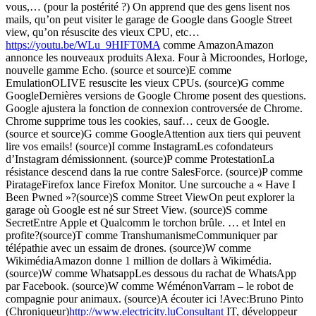
vous,… (pour la postérité ?) On apprend que des gens lisent nos
mails, qu’on peut visiter le garage de Google dans Google Street
view, qu’on résuscite des vieux CPU, etc…
https://youtu.be/WLu_9HIFT0MA
comme AmazonAmazon
annonce les nouveaux produits Alexa. Four à Microondes, Horloge,
nouvelle gamme Echo. (source et source)E comme
EmulationOLIVE resuscite les vieux CPUs. (source)G comme
GoogleDernières versions de Google Chrome posent des questions.
Google ajustera la fonction de connexion controversée de Chrome.
Chrome supprime tous les cookies, sauf… ceux de Google.
(source et source)G comme GoogleAttention aux tiers qui peuvent
lire vos emails! (source)I comme InstagramLes cofondateurs
d’Instagram démissionnent. (source)P comme ProtestationLa
résistance descend dans la rue contre SalesForce. (source)P comme
PiratageFirefox lance Firefox Monitor. Une surcouche a « Have I
Been Pwned »?(source)S comme Street ViewOn peut explorer la
garage où Google est né sur Street View. (source)S comme
SecretEntre Apple et Qualcomm le torchon brûle. … et Intel en
profite?(source)T comme TranshumanismeCommuniquer par
télépathie avec un essaim de drones. (source)W comme
WikimédiaAmazon donne 1 million de dollars à Wikimédia.
(source)W comme WhatsappLes dessous du rachat de WhatsApp
par Facebook. (source)W comme WéménonVarram – le robot de
compagnie pour animaux. (source)A écouter ici !Avec:Bruno Pinto
(Chroniqueur)
http://www.electricity.luConsultant
IT, développeur