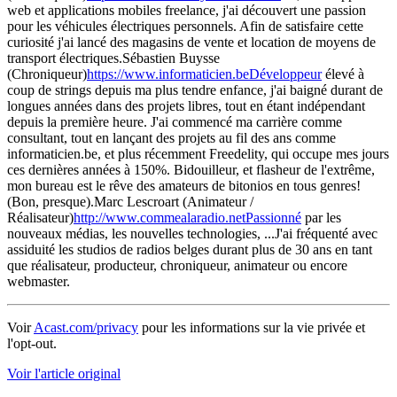
web et applications mobiles freelance, j'ai découvert une passion
pour les véhicules électriques personnels. Afin de satisfaire cette
curiosité j'ai lancé des magasins de vente et location de moyens de
transport électriques.Sébastien Buysse
(Chroniqueur)
https://www.informaticien.beDéveloppeur
élevé à
coup de strings depuis ma plus tendre enfance, j'ai baigné durant de
longues années dans des projets libres, tout en étant indépendant
depuis la première heure. J'ai commencé ma carrière comme
consultant, tout en lançant des projets au fil des ans comme
informaticien.be, et plus récemment Freedelity, qui occupe mes jours
ces dernières années à 150%. Bidouilleur, et flasheur de l'extrême,
mon bureau est le rêve des amateurs de bitonios en tous genres!
(Bon, presque).Marc Lescroart (Animateur /
Réalisateur)
http://www.commealaradio.netPassionné
par les
nouveaux médias, les nouvelles technologies, ...J'ai fréquenté avec
assiduité les studios de radios belges durant plus de 30 ans en tant
que réalisateur, producteur, chroniqueur, animateur ou encore
webmaster.
Voir
Acast.com/privacy
pour les informations sur la vie privée et
l'opt-out.
Voir l'article original