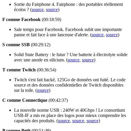
Sortie du Fairphone 4. Fairphone : des portables réellement
écolos ? (
source
,
source
)
F comme Facebook
(00:18:59)
Sale temps pour Facebook. Facebook subit une importante
panne et fait face à une lanceuse d'alerte. (
source
,
source
)
S comme SSB
(00:29:12)
Solid State Battery : le futur ? Une batterie à électrolyte solide
avec une anode en silicium. (
source
,
source
)
T comme Twitch
(00:36:54)
Twitch s'est fait hacké, 125Go de données ont fuité. Le code
source et des données confidentielles de Twitch disponibles
sur la toile. (
source
)
C comme Connectique
(00:42:37)
La nouvelle norme USB : 240W et 40Gbps ! Le consortium
USB-IF a mis en place des logos pour mieux comprendre les
capacités des produits. (
source
,
source
,
source
)
P comme Petit
(00:51:49)