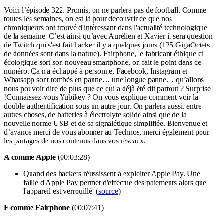
Voici l’épisode 322. Promis, on ne parlera pas de football. Comme
toutes les semaines, on est là pour découvrir ce que nos
chroniqueurs ont trouvé d'intéressant dans l'actualité technologique
de la semaine. C’est ainsi qu’avec Aurélien et Xavier il sera question
de Twitch qui s'est fait hacker il y a quelques jours (125 GigaOctets
de données sont dans la nature). Fairphone, le fabricant éthique et
écologique sort son nouveau smartphone, on fait le point dans ce
numéro. Ça n'a échappé à personne, Facebook, Instagram et
Whatsapp sont tombés en panne… une longue panne… qu’allons
nous pouvoir dire de plus que ce qui a déjà été dit partout ? Surprise
!Connaissez-vous Yubikey ? On vous explique comment voir la
double authentification sous un autre jour. On parlera aussi, entre
autres choses, de batteries à électrolyte solide ainsi que de la
nouvelle norme USB et de sa signalétique simplifiée. Bienvenue et
d’avance merci de vous abonner au Technos, merci également pour
les partages de nos contenus dans vos réseaux.
A comme Apple
(00:03:28)
Quand des hackers réussissent à exploiter Apple Pay. Une
faille d'Apple Pay permet d'effectue des paiements alors que
l'appareil est verrouillé. (
source
)
F comme Fairphone
(00:07:41)