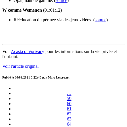
Opal, haut de gamme. (
source
)
W comme Wemenon
(01:01:12)
Rééducation du périnée via des jeux vidéos. (
source
)
Voir
Acast.com/privacy
pour les informations sur la vie privée et
l'opt-out.
Voir l'article original
Publié le
30/09/2021 à 22:40
par
Marc Lescroart
…
59
60
61
62
63
64