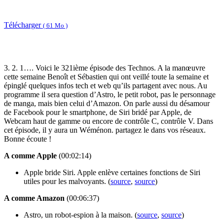
Télécharger
( 61 Mo )
3. 2. 1…. Voici le 321ième épisode des Technos. A la manœuvre
cette semaine Benoît et Sébastien qui ont veillé toute la semaine et
épinglé quelques infos tech et web qu’ils partagent avec nous. Au
programme il sera question d’Astro, le petit robot, pas le personnage
de manga, mais bien celui d’Amazon. On parle aussi du désamour
de Facebook pour le smartphone, de Siri bridé par Apple, de
Webcam haut de gamme ou encore de contrôle C, contrôle V. Dans
cet épisode, il y aura un Wéménon. partagez le dans vos réseaux.
Bonne écoute !
A comme Apple
(00:02:14)
Apple bride Siri. Apple enlève certaines fonctions de Siri
utiles pour les malvoyants. (
source
,
source
)
A comme Amazon
(00:06:37)
Astro, un robot-espion à la maison. (
source
,
source
)