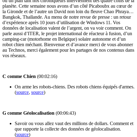
ou un plan tant nos chroniqueurs interviennent des quatre coins de la
planète. Cette semaine nous avons d’un côté Picaboubx au cœur de
la Gironde et de l’autre un David non loin du fleuve Chao Phraya…
Bangkok, Thaïlande. Au menu de notre revue de presse : un retour
d’expérience après 10 jours d’utilisation de Windows 11. Vos
données de localisation valent de l’argent, on va voir comment. On
parle aussi d’ITER, le projet international de réacteur à fusion, d’un
camping-car (motorhome en Belgique) solaire autonome et d’un
robot chien méchant. Bienvenue et d’avance merci de vous abonner
au Technos, merci également pour les partages de nos contenus dans
vos réseaux.
C comme Chien
(00:02:16)
On arme les robots-chiens. Des robots chiens équipés d'armes.
(
source
,
source
)
G comme Géolocalisation
(00:06:43)
Savoir ou vous allez vaut des millions de dollars. Comment et
que rapporte la collecte des données de géolocalisation.
(
source
)