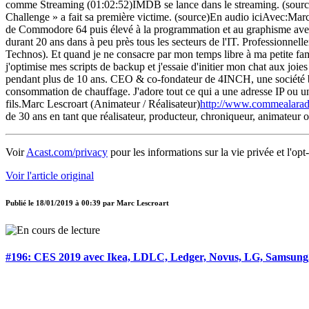
comme Streaming (01:02:52)IMDB se lance dans le streaming. (sou
Challenge » a fait sa première victime. (source)En audio iciAvec:Ma
de Commodore 64 puis élevé à la programmation et au graphisme avec l
durant 20 ans dans à peu près tous les secteurs de l'IT. Professionne
Technos). Et quand je ne consacre par mon temps libre à ma petite fa
j'optimise mes scripts de backup et j'essaie d'initier mon chat aux j
pendant plus de 10 ans. CEO & co-fondateur de 4INCH, une société belg
consommation de chauffage. J'adore tout ce qui a une adresse IP ou un 
fils.Marc Lescroart (Animateur / Réalisateur)
http://www.commealarad
de 30 ans en tant que réalisateur, producteur, chroniqueur, animateur
Voir
Acast.com/privacy
pour les informations sur la vie privée et l'opt
Voir l'article original
Publié le
18/01/2019 à 00:39
par
Marc Lescroart
#196: CES 2019 avec Ikea, LDLC, Ledger, Novus, LG, Samsung,