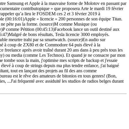
entre Samsung et Apple à la mauvaise forme de Molotov en passant par
cumentaire contributopique » que proposera Arte le mardi 19 février
 rappeler qu’a lieu le FOSDEM ces 2 et 3 février 2019 à
e (00:16:01)Apple « licencie » 200 personnes de son équipe Titan.
 ne pète pas la forme. (source)M comme Musique (ou
P comme Pétition (00:45:13)Facebook lance un outil destiné aux
:47)Malgré de bons résultats, Tesla licencie 3000 employés.
e meurtre trahi par sa smartwatch. (source)En audio sur
onné à coup de ZX80 et de Commodore 64 puis élevé à la
 freelance après avoir traîné durant 20 ans dans à peu près tous les
mpany) ou media (comme Les Technos). Et quand je ne consacre par mon
e tombe sous la main, j'optimise mes scripts de backup et j'essaie
élevé à coup de strings depuis ma plus tendre enfance, j'ai baigné
tant, tout en lançant des projets au fil des ans comme
bureau est le rêve des amateurs de bitonios en tous genres! (Bon,
, ...J'ai fréquenté avec assiduité les studios de radios belges durant