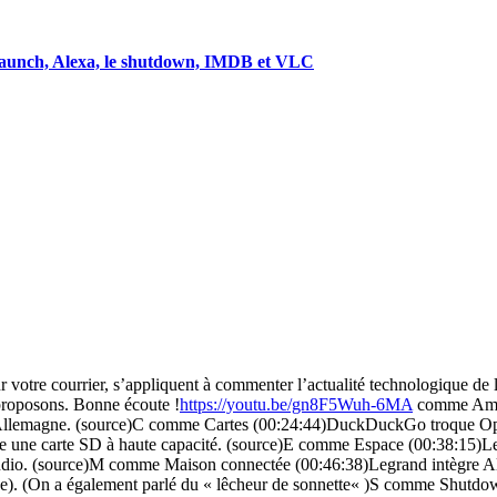
aunch, Alexa, le shutdown, IMDB et VLC
r votre courrier, s’appliquent à commenter l’actualité technologique d
proposons. Bonne écoute !
https://youtu.be/gn8F5Wuh-6MA
comme Amaz
 Allemagne. (source)C comme Cartes (00:24:44)DuckDuckGo troque Op
carte SD à haute capacité. (source)E comme Espace (00:38:15)Le Stra
udio. (source)M comme Maison connectée (00:46:38)Legrand intègre Al
ce). (On a également parlé du « lêcheur de sonnette« )S comme Shutdow