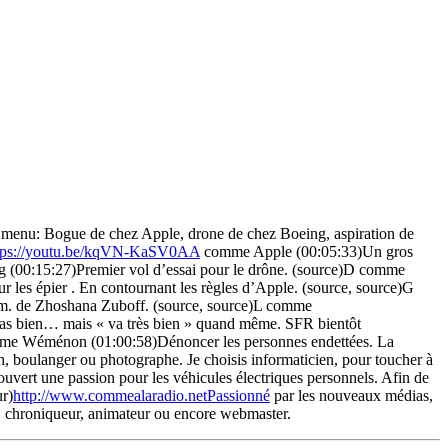
Au menu: Bogue de chez Apple, drone de chez Boeing, aspiration de
tps://youtu.be/kqVN-KaSV0AA
comme Apple (00:05:33)Un gros
g (00:15:27)Premier vol d’essai pour le drône. (source)D comme
les épier . En contournant les règles d’Apple. (source, source)G
sm. de Zhoshana Zuboff. (source, source)L comme
pas bien… mais « va très bien » quand même. SFR bientôt
comme Wéménon (01:00:58)Dénoncer les personnes endettées. La
in, boulanger ou photographe. Je choisis informaticien, pour toucher à
ouvert une passion pour les véhicules électriques personnels. Afin de
ur)
http://www.commealaradio.netPassionné
par les nouveaux médias,
eur, chroniqueur, animateur ou encore webmaster.