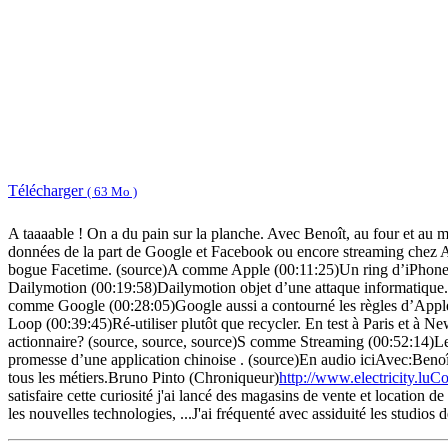
Télécharger
( 63 Mo )
A taaaable ! On a du pain sur la planche. Avec Benoît, au four et au
données de la part de Google et Facebook ou encore streaming chez 
bogue Facetime. (source)A comme Apple (00:11:25)Un ring d’iPhone X
Dailymotion (00:19:58)Dailymotion objet d’une attaque informatique.
comme Google (00:28:05)Google aussi a contourné les règles d’Appl
Loop (00:39:45)Ré-utiliser plutôt que recycler. En test à Paris et
actionnaire? (source, source, source)S comme Streaming (00:52:14)L
promesse d’une application chinoise . (source)En audio iciAvec:Beno
tous les métiers.Bruno Pinto (Chroniqueur)
http://www.electricity.luCo
satisfaire cette curiosité j'ai lancé des magasins de vente et location
les nouvelles technologies, ...J'ai fréquenté avec assiduité les studio