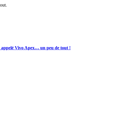
-out.
 appelé Vivo Apex… un peu de tout !