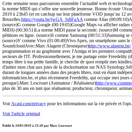
Cette semaine nous parcourons ensemble l’actualité web et technolog
la norme MIDI qui s’offre une nouvelle jeunesse. Bonne écoute !Avant
2019 à 23h45 (et en catchup sur leur plateforme VOD jusqu’au 12 avril
Bruxelles.
https://youtu.be/jwGA_SdlFaAA
comme Alias (00:09:10)Ali
(source)G comme Google (00:19:05)Google Maps va afficher radars e
MIDI) (00:30:51)La norme MIDI passe la seconde. (source)M comme M
pétitions en ligne. (source)S comme Samsung (00:51:33)Samsung se sép
(source)V comme Vivo (01:00:49)Vivo Apex, un smartphone sans le m
SoundcloudAvec:Marc Alagem (Chroniqueur)
http://www.alagem.be/
programmation et au graphisme avec l'Amiga et les premiers compatible
secteurs de l'IT. Professionnellement, je me partage entre Freedelit
temps libre à ma petite famille, je cherche de quoi remplir mes kindle
d'initier mon chat aux joies de la dockerisation sur NAS Synology.S
durant de longues années dans des projets libres, tout en étant indép
informaticien.be, et plus récemment Freedelity, qui occupe mes jours c
presque).Marc Lescroart (Animateur / Réalisateur)
http://www.commea
plus de 30 ans en tant que réalisateur, producteur, chroniqueur, anim
Voir
Acast.com/privacy
pour les informations sur la vie privée et l'opt
Voir l'article original
Publié le
24/01/2019 à 23:18
par
Marc Lescroart