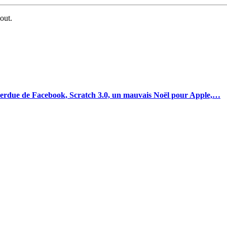
-out.
 perdue de Facebook, Scratch 3.0, un mauvais Noël pour Apple,…