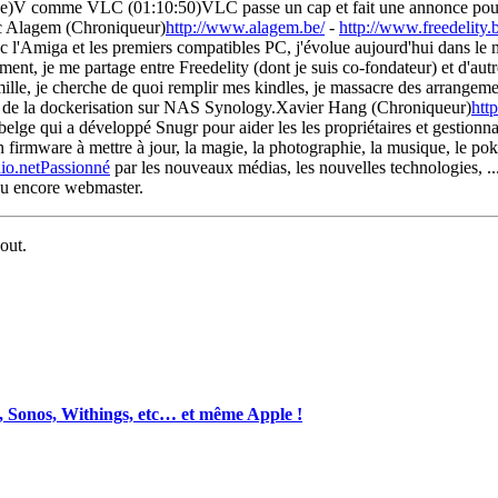
rce)V comme VLC (01:10:50)VLC passe un cap et fait une annonce po
rc Alagem (Chroniqueur)
http://www.alagem.be/
-
http://www.freedelity
'Amiga et les premiers compatibles PC, j'évolue aujourd'hui dans le m
llement, je me partage entre Freedelity (dont je suis co-fondateur) et
mille, je cherche de quoi remplir mes kindles, je massacre des arrangem
oies de la dockerisation sur NAS Synology.Xavier Hang (Chroniqueur)
htt
e qui a développé Snugr pour aider les les propriétaires et gestionnair
firmware à mettre à jour, la magie, la photographie, la musique, le pok
io.netPassionné
par les nouveaux médias, les nouvelles technologies, ...
 ou encore webmaster.
-out.
 Sonos, Withings, etc… et même Apple !