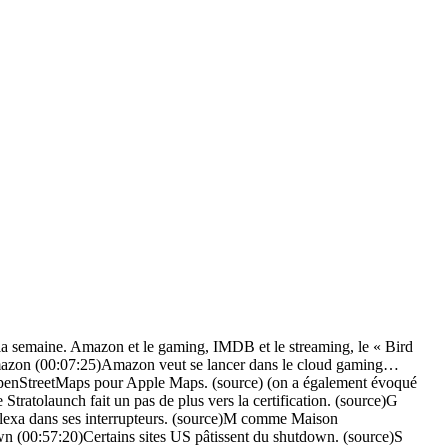
e la semaine. Amazon et le gaming, IMDB et le streaming, le « Bird
on (00:07:25)Amazon veut se lancer dans le cloud gaming…
enStreetMaps pour Apple Maps. (source) (on a également évoqué
tolaunch fait un pas de plus vers la certification. (source)G
exa dans ses interrupteurs. (source)M comme Maison
n (00:57:20)Certains sites US pâtissent du shutdown. (source)S