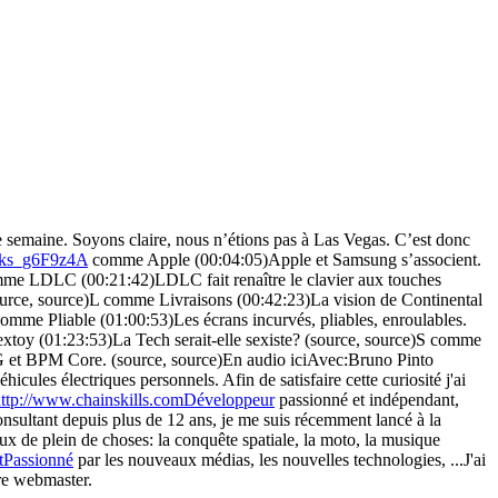
 semaine. Soyons claire, nous n’étions pas à Las Vegas. C’est donc
_fks_g6F9z4A
comme Apple (00:04:05)Apple et Samsung s’associent.
comme LDLC (00:21:42)LDLC fait renaître le clavier aux touches
ource, source)L comme Livraisons (00:42:23)La vision de Continental
mme Pliable (01:00:53)Les écrans incurvés, pliables, enroulables.
extoy (01:23:53)La Tech serait-elle sexiste? (source, source)S comme
G et BPM Core. (source, source)En audio iciAvec:Bruno Pinto
cules électriques personnels. Afin de satisfaire cette curiosité j'ai
ttp://www.chainskills.comDéveloppeur
passionné et indépendant,
Consultant depuis plus de 12 ans, je me suis récemment lancé à la
ux de plein de choses: la conquête spatiale, la moto, la musique
tPassionné
par les nouveaux médias, les nouvelles technologies, ...J'ai
ore webmaster.