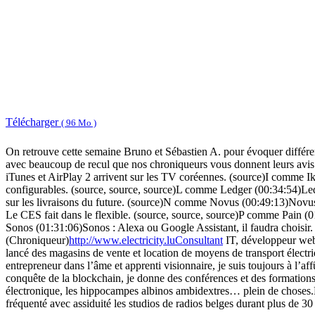
Télécharger
( 96 Mo )
On retrouve cette semaine Bruno et Sébastien A. pour évoquer différe
avec beaucoup de recul que nos chroniqueurs vous donnent leurs avis
iTunes et AirPlay 2 arrivent sur les TV coréennes. (source)I comme I
configurables. (source, source, source)L comme Ledger (00:34:54)Led
sur les livraisons du future. (source)N comme Novus (00:49:13)Novus
Le CES fait dans le flexible. (source, source, source)P comme Pain (
Sonos (01:31:06)Sonos : Alexa ou Google Assistant, il faudra chois
(Chroniqueur)
http://www.electricity.luConsultant
IT, développeur web e
lancé des magasins de vente et location de moyens de transport élect
entrepreneur dans l’âme et apprenti visionnaire, je suis toujours à l’a
conquête de la blockchain, je donne des conférences et des formations 
électronique, les hippocampes albinos ambidextres… plein de choses.
fréquenté avec assiduité les studios de radios belges durant plus de 3