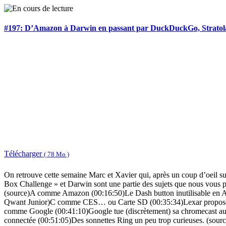
#197: D’Amazon à Darwin en passant par DuckDuckGo, Stratol
Télécharger
( 78 Mo )
On retrouve cette semaine Marc et Xavier qui, après un coup d’oeil su
Box Challenge » et Darwin sont une partie des sujets que nous vous 
(source)A comme Amazon (00:16:50)Le Dash button inutilisable en
Qwant Junior)C comme CES… ou Carte SD (00:35:34)Lexar propose une 
comme Google (00:41:10)Google tue (discrètement) sa chromecast a
connectée (00:51:05)Des sonnettes Ring un peu trop curieuses. (sour