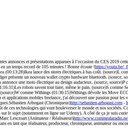
ntes annonces et présentations apparues à l’occasion du CES 2019 cette
 en un temps record de 105 minutes ! Bonne écoute !
https://youtu.be/
kea (00:13:28)Ikea lance des stores électriques à bas coût. (source)L 
ger présente un nouveau wallet crypto hardware bluetooth. (source, s
 annonce une moto électrique au design audacieux. (source, source)P co
01:16:31)Les robots savent tout faire, même le pain. (source)S comme S
ir. (source)W comme Withings (01:36:15)Withings dévoile les Move EC
t applications mobiles freelance, j'ai découvert une passion pour les véhi
riques.Sébastien Arbogast (Chroniqueur)
http://sebastien-arbogast.com
-
h
ffût de ces technologies qui vont bouleverser le monde et nos sociétés. 
sur le sujet (notamment en ligne sur Udemy). A côté de ça je suis curie
Marc Lescroart (Animateur / Réalisateur)
http://www.commealaradio.ne
0 ans en tant que réalisateur, producteur, chroniqueur, animateur ou enc