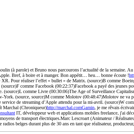
 moulin (à parole) et Bruno nous parcourons l’actualité de la semaine. 
Apple. Bref, à boire et à manger. Bon appétit… heu… bonne écoute !
ht
R. Pour réaliser l’effet « bullet » de Matrix. (source)B comme Boein
 (source)F comme Facebook (00:22:37)Facebook a payé des jeunes pour 
e. (source)L comme Livre (00:30:06)The Age of Surveillance Capitali
 à New-York. (source, source)M comme Molotov (00:48:47)Molotov ne va 
e service de streaming d’Apple attendu pour la mi-avril. (source)W 
ît Marchal (Chroniqueur)
http://marchal.comGamin
, je me rêvais écriva
nsultant
IT, développeur web et applications mobiles freelance, j'ai déc
 de moyens de transport électriques.Marc Lescroart (Animateur / Réalisate
s de radios belges durant plus de 30 ans en tant que réalisateur, product