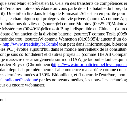
ique avec Marc et Sébastien B. Cela va des transferts de compétences 
 d’entamer notre abécédaire on vous parle de « La bataille du libre, do
). Une info à lire dans le blog de Framasoft.Sébastien en profite pour
as, le champignon qui protège votre vie privée. (source)A comme Appl
t limitations de vitesse. (source)M comme Molotov (00:25:29)Molotov
ystérieux (00:40:18)Microsoft Bing indisponible en Chine… (source)
are d’un ancien de la division batterie. (source)T comme Tesla (00:56
oindre trou. (source)W comme Wemenon (01:05:05)L’auteur d’un doubl
-
http://www.freedelity.beTombé
tout petit dans l'informatique, biber
s PC, j'évolue aujourd'hui dans le monde merveilleux de la consultance
y (dont je suis co-fondateur) et d'autres projets IT (comme The Art Co
s, je massacre des arrangements sur mon DAW, je bidouille tout ce qui m
ébastien Buysse (Chroniqueur)
https://www.informaticien.beDéveloppeur
endant depuis la première heure. J'ai commencé ma carrière comme consul
es dernières années à 150%. Bidouilleur, et flasheur de l'extrême, mon 
laradio.netPassionné
par les nouveaux médias, les nouvelles technologies
ateur ou encore webmaster.
-out.