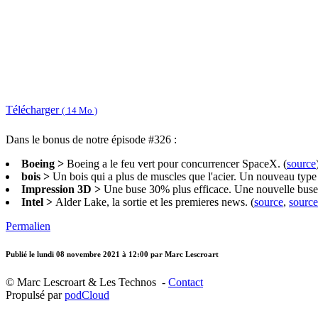
Télécharger
( 14 Mo )
Dans le bonus de notre épisode #326 :
Boeing >
Boeing a le feu vert pour concurrencer SpaceX. (
source
bois >
Un bois qui a plus de muscles que l'acier. Un nouveau type d
Impression 3D >
Une buse 30% plus efficace. Une nouvelle buse
Intel >
Alder Lake, la sortie et les premieres news. (
source
,
source
Permalien
Publié le
lundi 08 novembre 2021 à 12:00
par Marc Lescroart
© Marc Lescroart & Les Technos -
Contact
Propulsé par
podCloud