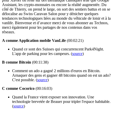
pour Xavier on reste sur des thématique classiques telle que Google
Assistant, les crypto-monnaies ou encore la réalité augmentée. Du
côté de Thierry, on prend le large, on sort des sentiers battus et on se
délocalise au Swiss Caravan Salon pour y dénicher quelques
tendances technologiques liées au monde du véhicule de loisir et à la
vanlife. Bienvenue et d’avance merci de vous abonner au Technos,
merci également pour les partages de nos contenus dans vos
réseaux.
A comme Application mobile VanLife
(00:02:21)
Quand ce sont des Suisses qui concurrencent Park4Night.
L'app de parking pour les campeurs. (
source
)
B comme Bitcoin
(00:11:38)
Comment un ado a gagné 2 millions d'euros en Bitcoin.
Arnaquer des gens et gagner 48 bitcoins quand on est un ado?
C'est possible. (
source
)
C comme Cocorico
(00:16:03)
Quand la France vient exposer son innovation. Une
technologie brevetée de Beauer pour tripler l'espace habitable.
(
source
)