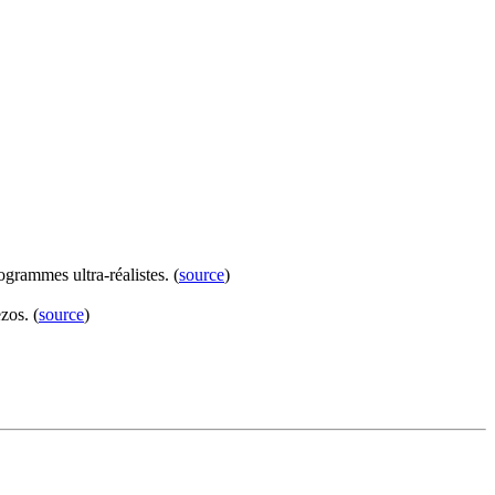
grammes ultra-réalistes. (
source
)
zos. (
source
)