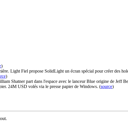
e
)
re. Light Fiel propose SolidLight un écran spécial pour créer des holo
rce
)
lliam Shatner part dans l'espace avec le lanceur Blue origine de Jeff Be
apier. 24M USD volés via le presse papier de Windows. (
source
)
-out.